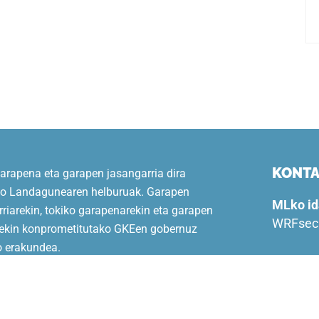
KONT
arapena eta garapen jasangarria dira
 Landagunearen helburuak. Garapen
MLko id
riarekin, tokiko garapenarekin eta garapen
WRFsecr
rekin konprometitutako GKEen gobernuz
 erakundea.
Konfere
WRFConf