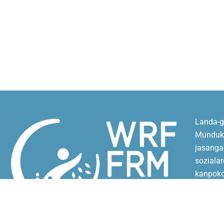
Landa-g
Munduko
jasangar
soziala
kanpoko