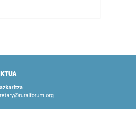
AKTUA
azkaritza
etary@ruralforum.org
ntziako idazkaritza
erence@ruralforum.org