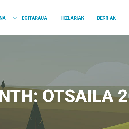
NA
EGITARAUA
HIZLARIAK
BERRIAK
NTH:
OTSAILA 2