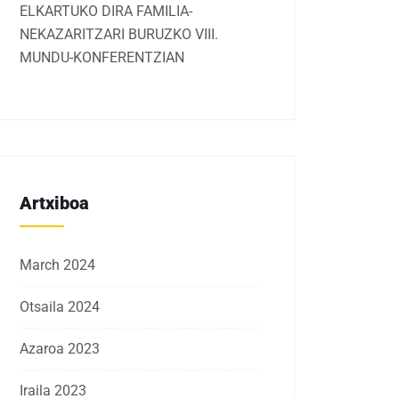
ELKARTUKO DIRA FAMILIA-
NEKAZARITZARI BURUZKO VIII.
MUNDU-KONFERENTZIAN
Artxiboa
March 2024
Otsaila 2024
Azaroa 2023
Iraila 2023