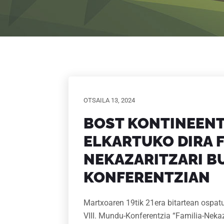
OTSAILA 13, 2024
BOST KONTINEEN
ELKARTUKO DIRA F
NEKAZARITZARI BU
KONFERENTZIAN
Martxoaren 19tik 21era bitartean osp
VIII. Mundu-Konferentzia “Familia-Nekaz