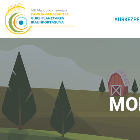
AURKEZPE
MO