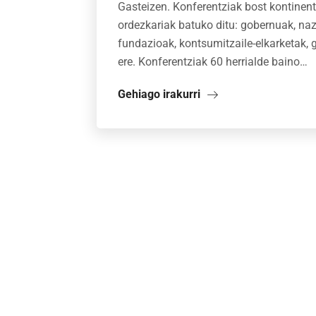
Gasteizen. Konferentziak bost kontinen
ordezkariak batuko ditu: gobernuak, naz
fundazioak, kontsumitzaile-elkarketak,
ere. Konferentziak 60 herrialde baino…
Gehiago irakurri