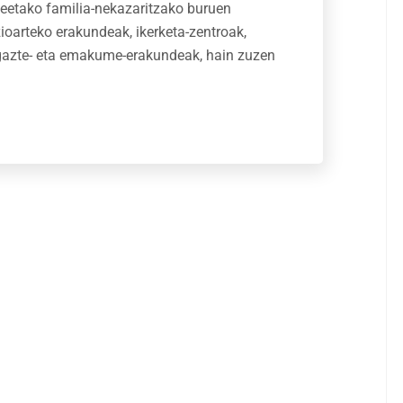
teetako familia-nekazaritzako buruen
ioarteko erakundeak, ikerketa-zentroak,
 gazte- eta emakume-erakundeak, hain zuzen