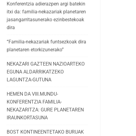
Konferentzia adierazpen argi batekin
itxi da: familia-nekazariak planetaren
jasangarritasunerako ezinbestekoak
dira
“Familia-nekazariak funtsezkoak dira
planetaren etorkizunerako”
NEKAZARI GAZTEEN NAZIOARTEKO
EGUNA ALDARRIKATZEKO
LAGUNTZA-GUTUNA
HEMEN DA VIII.MUNDU-
KONFERENTZIA FAMILIA-
NEKAZARITZA: GURE PLANETAREN
IRAUNKORTASUNA
BOST KONTINEENTETAKO BURUAK