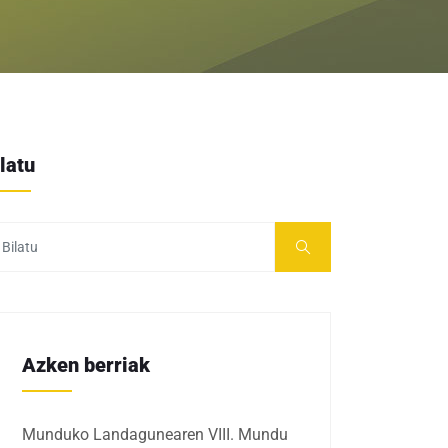
latu
Azken berriak
Munduko Landagunearen VIII. Mundu