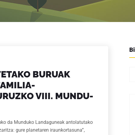
Bi
TETAKO BURUAK
AMILIA-
RUZKO VIII. MUNDU-
atuko da Munduko Landaguneak antolatutako
aritza: gure planetaren iraunkortasuna”,